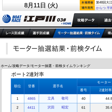
第48回大
8月11日 (火)
からつ
平
ホーム/攻略データ/モーター抽選・前検タイムランキング
ボート2連対率
モーター
順位
登番
選手名
番号
2連対
立具 敬司
1
4865
40
44.
沢田 昭宏
2
4411
61
35.