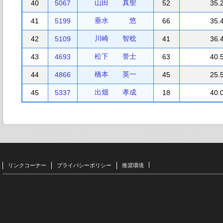
山田 真聖
40
5067
52
35.
垂水 悠
41
5199
66
35.
川崎 智稔
42
5109
41
36.
松下 誉士
43
4693
63
40.
橋本 英一
44
4866
45
25.
出畑 孝成
45
5337
18
40.
リンクコーナー
プライバシーポリシー
推奨環境