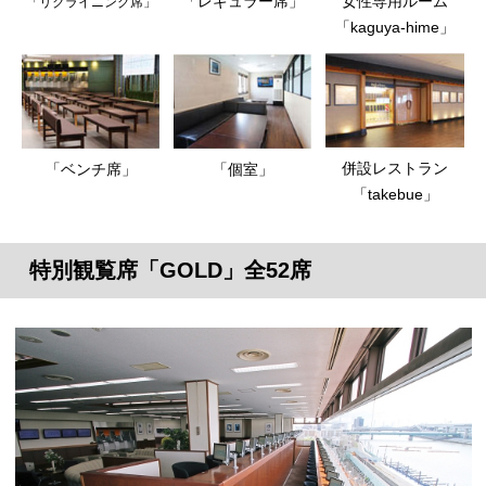
「レギュラー席」
女性専用ルーム
「リクライニング席」
「kaguya-hime」
併設レストラン
「ベンチ席」
「個室」
「takebue」
特別観覧席「GOLD」全52席