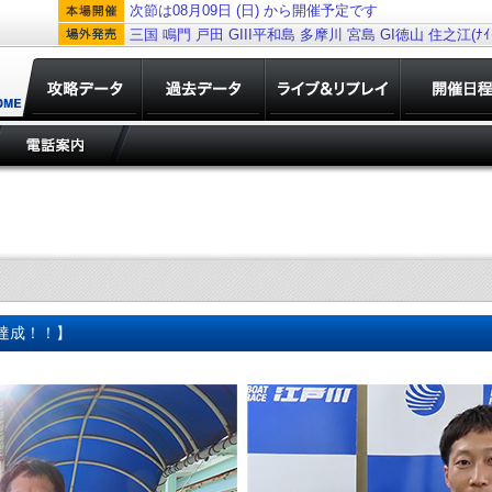
次節は08月09日 (日) から開催予定です
三国
鳴門
戸田
GIII平和島
多摩川
宮島
GI徳山
住之江(ﾅｲﾀ
勝達成！！】