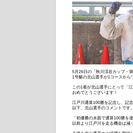
5月26日の「秋川渓谷カップ・第
1号艇の北山選手が1コースから“
この1着が北山選手にとって「江
おめでとうございます！
江戸川通算100勝を記念し、記
以下、北山選手のコメントです
「初優勝の水面で通算100勝を
以前より江戸川を走る機会は減