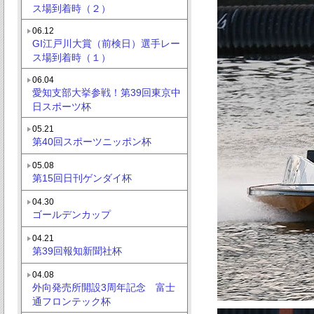
ス場到着時（２）
06.12
GI江戸川大賞（前検日）選手レー
ス場到着時（１）
06.04
愛知支部大挙参戦！第39回東京中
日スポーツ杯
05.21
第40回スポーツニッポン杯
05.08
第15回日刊ゲンダイ杯
04.30
ゴールデンカップ
04.21
第39回報知新聞社杯
04.08
外向発売所開設3周年記念 富士
通フロンテック杯