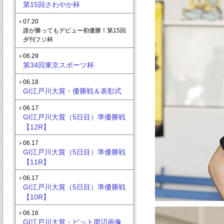
第15回さわやか杯
07.20
誰が勝ってもデビュー初優勝！第15回
夕刊フジ杯
06.29
第34回東京スポーツ杯
06.18
GI江戸川大賞・優勝戦＆表彰式
06.17
GI江戸川大賞（5日目）準優勝戦
【12R】
06.17
GI江戸川大賞（5日目）準優勝戦
【11R】
06.17
GI江戸川大賞（5日目）準優勝戦
【10R】
06.16
GI江戸川大賞・ピット周辺画像