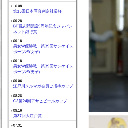
10.08
第15回日本写真判定社長杯
09.28
BP習志野開設9周年記念ジャパン
ネット銀行賞
09.18
男女W優勝戦 第39回サンケイス
ポーツ杯(女子)
09.18
男女W優勝戦 第39回サンケイス
ポーツ杯(男子)
09.06
江戸川メルマガ会員ご招待カップ
08.28
G3第24回アサヒビールカップ
08.16
第37回大江戸賞
07.31