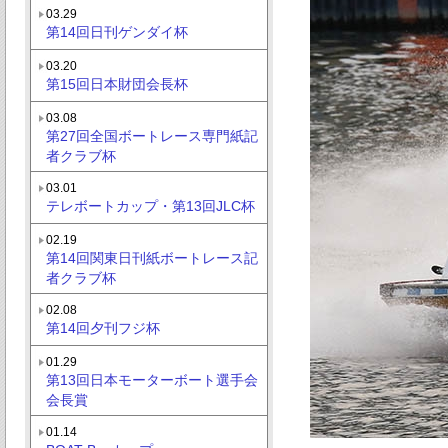
03.29
第14回日刊ゲンダイ杯
03.20
第15回日本財団会長杯
03.08
第27回全国ボートレース専門紙記
者クラブ杯
03.01
テレボートカップ・第13回JLC杯
02.19
第14回関東日刊紙ボートレース記
者クラブ杯
02.08
第14回夕刊フジ杯
01.29
第13回日本モーターボート選手会
会長賞
01.14