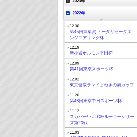
2023年
2022年
12.30
第45回京葉賞 トータリゼータエ
ンジニアリング杯
12.19
新小岩ホルモン平田杯
12.09
第41回東京スポーツ杯
12.02
東京健康ランドまねきの湯カップ
11.20
第46回東京中日スポーツ杯
11.12
スカパー!・JLC杯ルーキーシリー
ズ第20戦
11.03