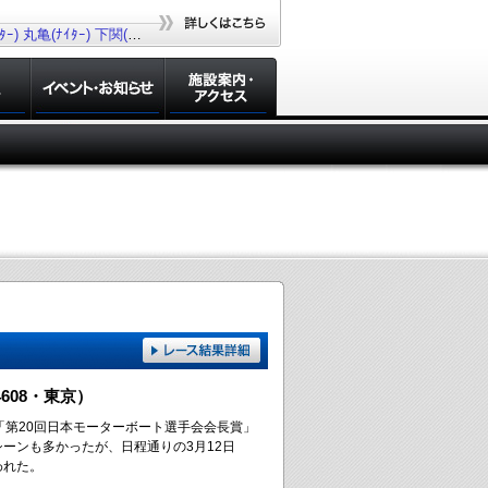
ｰ)
丸亀(ﾅｲﾀｰ)
下関(ﾅｲﾀｰ)
若松(ﾅｲﾀｰ)
大村(ﾅｲﾀｰ)
608・東京）
「第20回日本モーターボート選手会会長賞」
ーンも多かったが、日程通りの3月12日
われた。