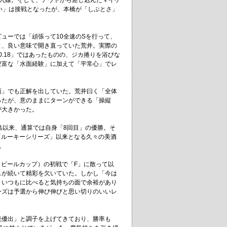
に入線。そして、アウトから差し込んだマイケ
い」は接戦となったが、本橋が「しぶとさ」
ューでは「頑張って10全速のSを行って、
と、良い意味で開き直っていた荒井。実際の
0.18」ではあったものの、ジカ捲りを浴びな
豊富な「水面経験」に加えて「平常心」でレ
。
面」でも正解を出していた。荒井曰く「全体
ったが、意のままにターンができる「操縦
が大きかった。
島以来、通算では自身「8回目」の優勝。そ
の「ルーキーシリーズ」以来となる久々の美酒
。
ヒビールカップ）の初戦で「F」に散って以
スが続いて精彩を欠いていた。しかし「今は
、いつもに比べると気持ちの面で余裕があり
ーズは予選から伸び伸びと思い切りのいいレ
続優出」と調子を上げてきており、勝率も