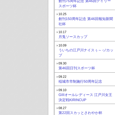
創刊75周年記念 第46回デイリー
スポーツ杯
10.25
創刊150周年記念 第46回報知新聞
社杯
10.17
月兎ソースカップ
10.09
ういちの江戸川ナイスぅ～っ!カッ
プ
09.30
第46回日刊スポーツ杯
09.22
稲城市市制施行50周年記念
09.10
GIIIオールレディース 江戸川女王
決定戦KIRINCUP
08.27
第22回スカッとさわやか杯