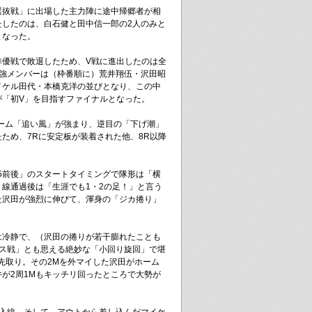
選抜戦」に出場した主力陣に途中帰郷者が相
たしたのは、白石健と田中信一郎の2人のみと
となった。
準優戦で敗退したため、V戦に進出したのは全
6強メンバーは（枠番順に）荒井翔伍・沢田昭
イケル田代・本橋克洋の並びとなり、この中
が「初V」を目指すファイナルとなった。
ーム「追い風」が強まり、逆目の「下げ潮」
ため、7Rに安定板が装着された他、8R以降
15前後」のスタートタイミングで隊形は「横
線通過後は「生涯でも1・2の足！」と言う
た沢田が強烈に伸びて、渾身の「ジカ捲り」
は冷静で、（沢田の捲りが若干膨れたことも
ース戦」とも思える絶妙な「小回り旋回」で堪
先取り。その2Mを外マイした沢田がホーム
が2周1Mもキッチリ回ったところで大勢が