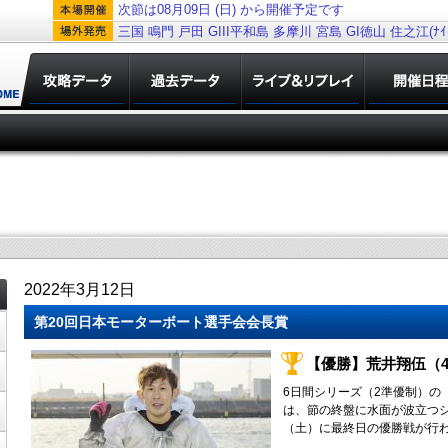
次節は08月09日 (日) から開催予定です
三国
鳴門
戸田
GIII平和島
多摩川
宮島
GI徳山
住之江(ﾅｲﾀ
2022年3月12日
第20回日本モーターボート選手会会長賞
【優勝】荒井翔伍（4
6日間シリーズ（2準優制）の
は、節の終盤に水面が波立つシ
（土）に最終日の優勝戦が行