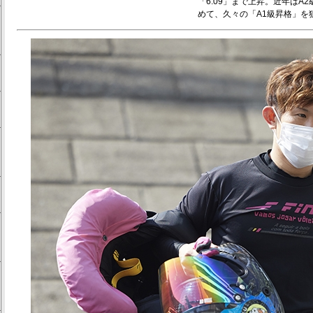
「6.09」まで上昇。近年は
めて、久々の「A1級昇格」を