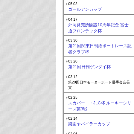
05.03
ゴールデンカップ
04.17
外向発売所開設10周年記念 富士
通フロンテック杯
03.30
第21回関東日刊紙ボートレース記
者クラブ杯
03.20
第21回日刊ゲンダイ杯
03.12
第20回日本モーターボート選手会会長
賞
02.25
スカパー！・JLC杯 ルーキーシリ
ーズ第3戦
02.14
楽園ヤバイラーカップ
02.06