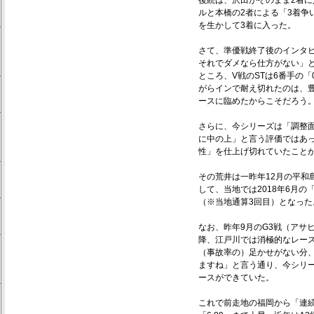
後続は、沢田がそのまま2着
ルと本橋の2者による「3着争
を生かして3着に入った。
さて、準優戦終了後のインタビ
それでダメなら仕方がない」
ところ、V戦のSTは6番手の「
がらインで耐え切れたのは、
ースに臨めたからこそだろう
さらに、今シリーズは「調整
に中の上」と言う評価ではあ
性」を仕上げ切れていたこと
その荒井は一昨年12月の平和
して、当地では2018年6月
（※当地通算3回目）となった
なお、昨年9月のG3戦（アサ
降、江戸川では消極的なレー
（事故率の）足かせがない分
ますね」と言う通り、今シリ
ースができていた。
これで前走地の福岡から「連