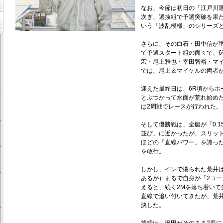
なお、今節は初日の「江戸川
次ぎ、選抜組で予選突破を果
いう「波乱模様」のシリーズ
さらに、その白石・田中信が
て予選スタート組の面々で、
宏・尾上雅也・幸田智裕・マ
では、尾上＆マイケルの両者
迎えた最終日は、6R頃からホ
とぶつかって水面が荒れ始めた
は2周戦でレースが行われた。
そして優勝戦は、全艇が「0.
並び」に近かったが、スリット
ほどの「直線パワー」を誇っ
を敢行。
しかし、インで捲られた荒井
あるが）まるで自身が「2コ
えると、続く2Mを落ち着いて
直線で追い付いてきたが、荒井
決した。