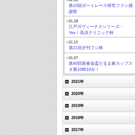
第10回ボートレース研究ファン感
謝祭
01.28
江戸川ヴィーナスシリーズ・
Yes！高須クリニック杯
01.15
第21回夕刊フジ杯
01.07
第40回新春金盃だるま家カップス
タ展10時10分！
2021年
2020年
2019年
2018年
2017年