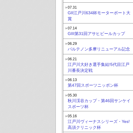
07.31
GII江戸川634杯モーターボート大
賞
07.14
GIII第31回アサヒビールカップ
06.29
パルテノン多摩リニューアル記念
06.21
江戸川大好き選手集結!5代目江戸
川番長決定戦
06.13
第47回スポーツニッポン杯
05.30
秋川渓谷カップ・第46回サンケイ
スポーツ杯
05.16
江戸川ヴィーナスシリーズ・Yes!
高須クリニック杯