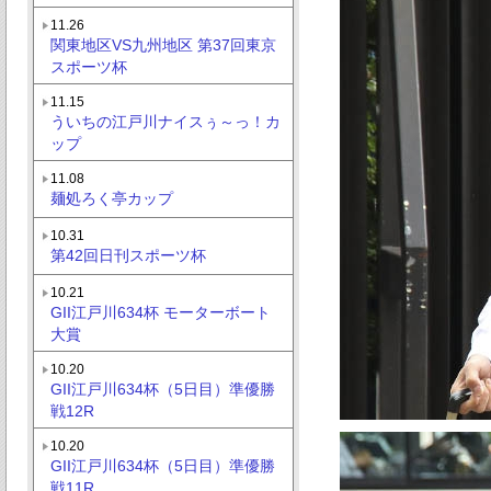
11.26
関東地区VS九州地区 第37回東京
スポーツ杯
11.15
ういちの江戸川ナイスぅ～っ！カ
ップ
11.08
麺処ろく亭カップ
10.31
第42回日刊スポーツ杯
10.21
GII江戸川634杯 モーターボート
大賞
10.20
GII江戸川634杯（5日目）準優勝
戦12R
10.20
GII江戸川634杯（5日目）準優勝
戦11R