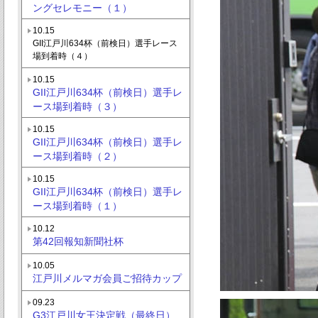
ングセレモニー（１）
10.15
GII江戸川634杯（前検日）選手レース
場到着時（４）
10.15
GII江戸川634杯（前検日）選手レ
ース場到着時（３）
10.15
GII江戸川634杯（前検日）選手レ
ース場到着時（２）
10.15
GII江戸川634杯（前検日）選手レ
ース場到着時（１）
10.12
第42回報知新聞社杯
10.05
江戸川メルマガ会員ご招待カップ
09.23
G3江戸川女王決定戦（最終日）