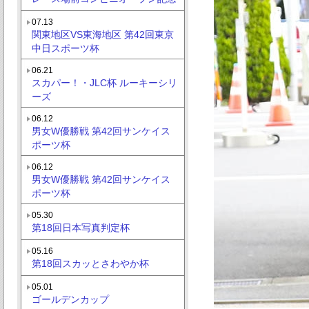
07.13
関東地区VS東海地区 第42回東京
中日スポーツ杯
06.21
スカパー！・JLC杯 ルーキーシリ
ーズ
06.12
男女W優勝戦 第42回サンケイス
ポーツ杯
06.12
男女W優勝戦 第42回サンケイス
ポーツ杯
05.30
第18回日本写真判定杯
05.16
第18回スカッとさわやか杯
05.01
ゴールデンカップ