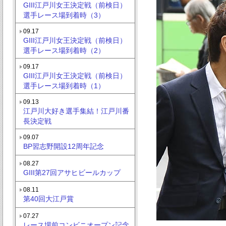
GIII江戸川女王決定戦（前検日）
選手レース場到着時（3）
09.17
GIII江戸川女王決定戦（前検日）
選手レース場到着時（2）
09.17
GIII江戸川女王決定戦（前検日）
選手レース場到着時（1）
09.13
江戸川大好き選手集結！江戸川番
長決定戦
09.07
BP習志野開設12周年記念
08.27
GIII第27回アサヒビールカップ
08.11
第40回大江戸賞
07.27
レース場前コンビニオープン記念