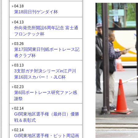
04.18
第18回日刊ゲンダイ杯
04.13
外向発売所開設6周年記念 富士通
フロンテック杯
03.26
第17回関東日刊紙ボートレース記
者クラブ杯
03.13
3支部ガチ対決シリーズin江戸川
第16回スカパー！・JLC杯
02.23
第6回ボートレース研究ファン感
謝祭
02.14
GI関東地区選手権（最終日）優勝
戦＆表彰式
02.14
GI関東地区選手権・ピット周辺画