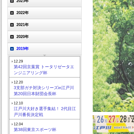
2023年
2022年
2021年
2020年
2019年
12.29
第42回京葉賞 トータリゼータエ
ンジニアリング杯
12.20
3支部ガチ対決シリーズin江戸川
第20回日本財団会長杯
12.10
江戸川大好き選手集結！ 2代目江
戸川番長決定戦
12.04
第38回東京スポーツ杯