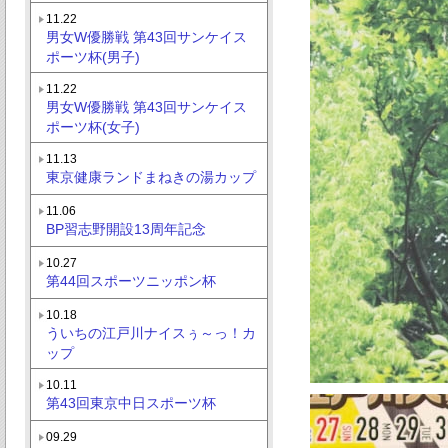
11.22
男女W優勝戦 第43回サンケイス
ポーツ杯(男子)
11.22
男女W優勝戦 第43回サンケイス
ポーツ杯(女子)
11.13
東京健康ランドまねきの湯カップ
11.06
BP習志野開設13周年記念
10.27
第44回スポーツニッポン杯
10.18
ういちの江戸川ナイスぅ～っ！カ
ップ
10.11
第43回東京中日スポーツ杯
09.29