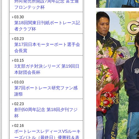
外向発売所開設7周年記念 富士通
フロンテック杯
03.30
第18回関東日刊紙ボートレース記
者クラブ杯
03.23
第17回日本モーターボート選手会
会長賞
03.15
3支部ガチ対決シリーズ 第19回日
本財団会長杯
03.03
第7回ボートレース研究ファン感
謝祭
02.23
創刊50周年記念 第18回夕刊フジ
杯
02.16
ボートレースレディースVSルーキ
ーズバトル（最終日）優勝戦＆表