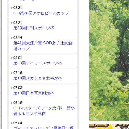
08.31
GIII第28回アサヒビールカップ
08.21
第43回日刊スポーツ杯
08.14
第41回大江戸賞 SOD女子社員酒
場カップ
08.01
第43回デイリースポーツ杯
07.16
第19回スカッとさわやか杯
07.03
第19回日本写真判定杯
06.18
GIIIマスターズリーグ第2戦 新小
岩ホルモン平田杯
06.04
ヴィーナスシリーズ（最終日）優