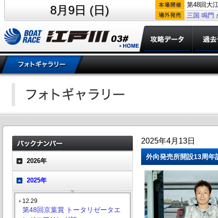
第48回大
8月9日 (日)
三国
鳴門
2025年4月13日
外向発売所開設13周年
2026年
2025年
12.29
第48回京葉賞 トータリゼータエ