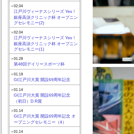
02.04
江戸川ヴィーナスシリーズ Yes！
銀座高須クリニック杯 オープニン
グセレモニー(2)
02.04
江戸川ヴィーナスシリーズ Yes！
銀座高須クリニック杯 オープニン
グセレモニー(1)
01.28
第48回デイリースポーツ杯
01.19
GI江戸川大賞 開設69周年記念
01.14
GI江戸川大賞 開設69周年記念
（初日）D.R賞
01.14
GI江戸川大賞 開設69周年記念 オ
ープニングセレモニー（4）
01.14