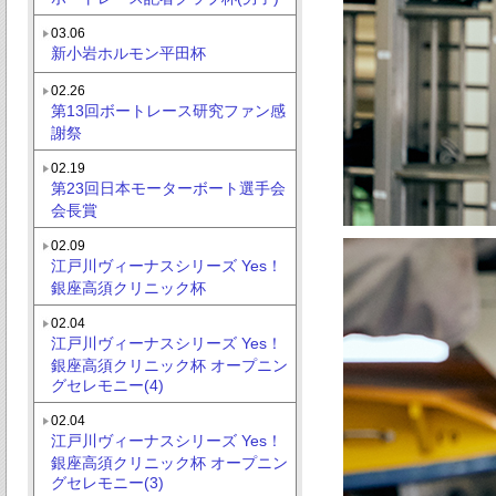
03.06
新小岩ホルモン平田杯
02.26
第13回ボートレース研究ファン感
謝祭
02.19
第23回日本モーターボート選手会
会長賞
02.09
江戸川ヴィーナスシリーズ Yes！
銀座高須クリニック杯
02.04
江戸川ヴィーナスシリーズ Yes！
銀座高須クリニック杯 オープニン
グセレモニー(4)
02.04
江戸川ヴィーナスシリーズ Yes！
銀座高須クリニック杯 オープニン
グセレモニー(3)