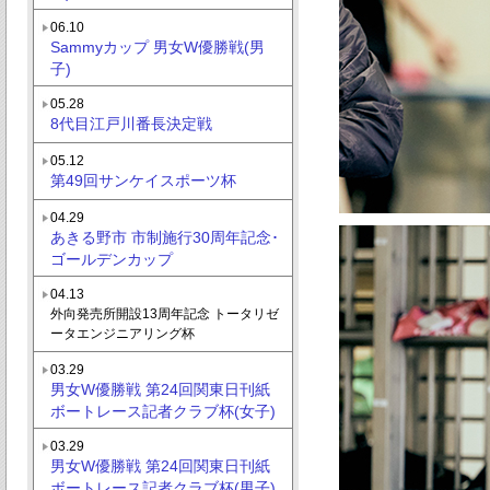
06.10
Sammyカップ 男女W優勝戦(男
子)
05.28
8代目江戸川番長決定戦
05.12
第49回サンケイスポーツ杯
04.29
あきる野市 市制施行30周年記念･
ゴールデンカップ
04.13
外向発売所開設13周年記念 トータリゼ
ータエンジニアリング杯
03.29
男女W優勝戦 第24回関東日刊紙
ボートレース記者クラブ杯(女子)
03.29
男女W優勝戦 第24回関東日刊紙
ボートレース記者クラブ杯(男子)