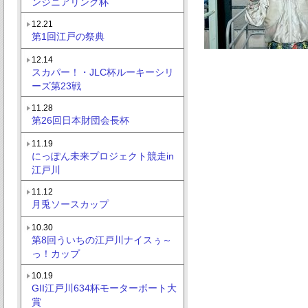
ンジニアリング杯
12.21
第1回江戸の祭典
12.14
スカパー！・JLC杯ルーキーシリ
ーズ第23戦
11.28
第26回日本財団会長杯
11.19
にっぽん未来プロジェクト競走in
江戸川
11.12
月兎ソースカップ
10.30
第8回ういちの江戸川ナイスぅ～
っ！カップ
10.19
GII江戸川634杯モーターボート大
賞