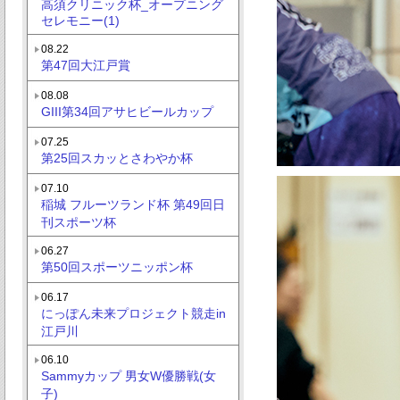
高須クリニック杯_オープニング
セレモニー(1)
08.22
第47回大江戸賞
08.08
GIII第34回アサヒビールカップ
07.25
第25回スカッとさわやか杯
07.10
稲城 フルーツランド杯 第49回日
刊スポーツ杯
06.27
第50回スポーツニッポン杯
06.17
にっぽん未来プロジェクト競走in
江戸川
06.10
Sammyカップ 男女W優勝戦(女
子)