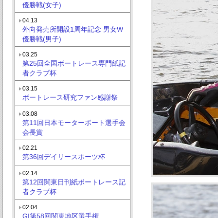
優勝戦(女子)
04.13
外向発売所開設1周年記念 男女W
優勝戦(男子)
03.25
第25回全国ボートレース専門紙記
者クラブ杯
03.15
ボートレース研究ファン感謝祭
03.08
第11回日本モーターボート選手会
会長賞
02.21
第36回デイリースポーツ杯
02.14
第12回関東日刊紙ボートレース記
者クラブ杯
02.04
GI第58回関東地区選手権