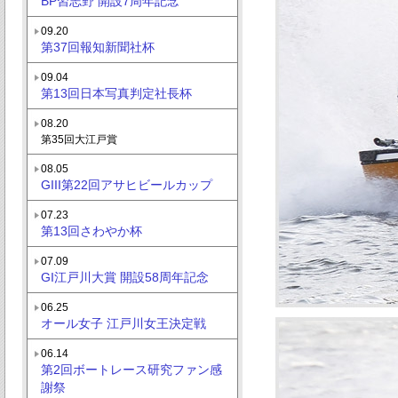
BP習志野 開設7周年記念
09.20
第37回報知新聞社杯
09.04
第13回日本写真判定社長杯
08.20
第35回大江戸賞
08.05
GIII第22回アサヒビールカップ
07.23
第13回さわやか杯
07.09
GI江戸川大賞 開設58周年記念
06.25
オール女子 江戸川女王決定戦
06.14
第2回ボートレース研究ファン感
謝祭