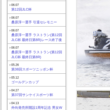
06.07
第12回JLC杯
06.07
桑原淳一選手 引退セレモニー
06.07
桑原淳一選手 ラストラン(第12回
JLC杯 最終日第8R)レース終了後
06.07
桑原淳一選手 ラストラン(第12回
JLC杯 最終日第8R)
05.26
第38回スポーツニッポン杯
05.12
ゴールデンカップ
04.27
第37回サンケイスポーツ杯
04.13
外向発売所開設1周年記念 男女W