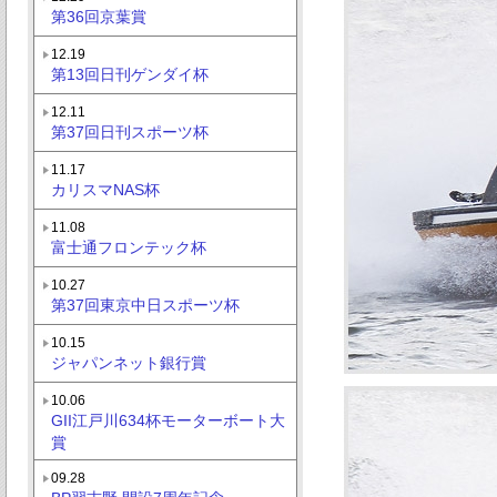
第36回京葉賞
12.19
第13回日刊ゲンダイ杯
12.11
第37回日刊スポーツ杯
11.17
カリスマNAS杯
11.08
富士通フロンテック杯
10.27
第37回東京中日スポーツ杯
10.15
ジャパンネット銀行賞
10.06
GII江戸川634杯モーターボート大
賞
09.28