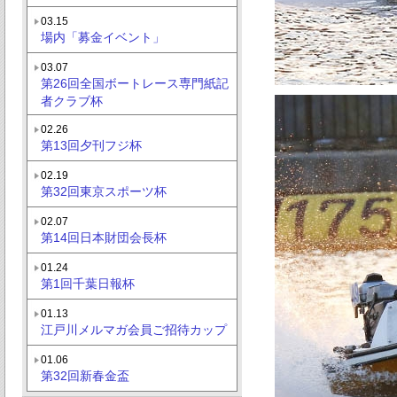
03.15
場内「募金イベント」
03.07
第26回全国ボートレース専門紙記
者クラブ杯
02.26
第13回夕刊フジ杯
02.19
第32回東京スポーツ杯
02.07
第14回日本財団会長杯
01.24
第1回千葉日報杯
01.13
江戸川メルマガ会員ご招待カップ
01.06
第32回新春金盃