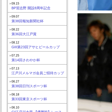
09.15
BP習志野 開設8周年記念
09.07
第38回報知新聞社杯
08.22
第36回大江戸賞
08.12
GIII第23回アサヒビールカップ
07.25
第14回さわやか杯
07.13
江戸川メルマガ会員ご招待カップ
06.27
第38回日刊スポーツ杯
06.18
第33回東京スポーツ杯
06.10
GI江戸川大賞 【優勝戦】レース