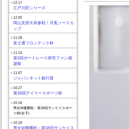
12.17
江戸川匠シリーズ
12.05
岡山支部大挙参戦！月兎ソースカ
ップ
11.28
富士通フロンテック杯
11.14
第3回ボートレース研究ファン感
謝祭
11.07
ジャパンネット銀行賞
10.27
第38回デイリースポーツ杯
10.18
男女W優勝戦・第38回サンケイスポー
ツ杯(女子)
10.18
男女W優勝戦・第38回サンケイス