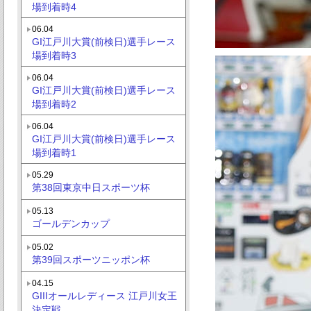
場到着時4
06.04
GI江戸川大賞(前検日)選手レース
場到着時3
06.04
GI江戸川大賞(前検日)選手レース
場到着時2
06.04
GI江戸川大賞(前検日)選手レース
場到着時1
05.29
第38回東京中日スポーツ杯
05.13
ゴールデンカップ
05.02
第39回スポーツニッポン杯
04.15
GIIIオールレディース 江戸川女王
決定戦