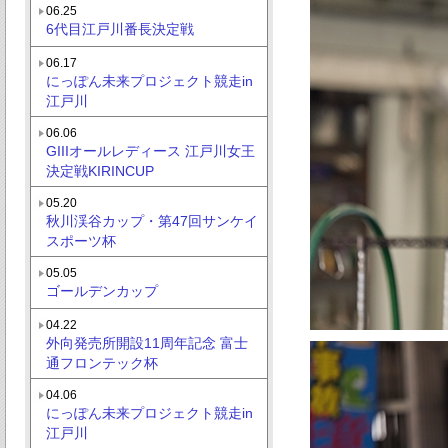
06.25
6代目江戸川番長決定戦
06.17
にっぽん未来プロジェクト競走in
江戸川
06.06
GIIIオールレディース 江戸川女王
決定戦KIRINCUP
05.20
秋川渓谷カップ・第47回サンケイ
スポーツ杯
05.05
ゴールデンカップ
04.22
外向発売所開設11周年記念 富士
通フロンテック杯
04.06
にっぽん未来プロジェクト競走in
江戸川