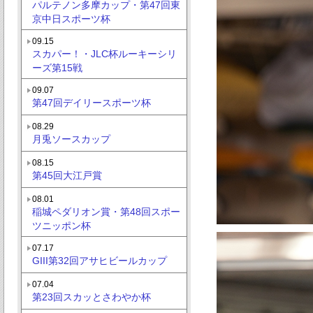
パルテノン多摩カップ・第47回東
京中日スポーツ杯
09.15
スカパー！・JLC杯ルーキーシリ
ーズ第15戦
09.07
第47回デイリースポーツ杯
08.29
月兎ソースカップ
08.15
第45回大江戸賞
08.01
稲城ペダリオン賞・第48回スポー
ツニッポン杯
07.17
GIII第32回アサヒビールカップ
07.04
第23回スカッとさわやか杯