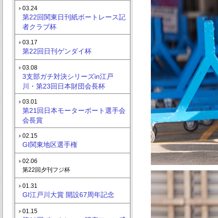
03.24
第22回関東日刊紙ボートレース記
者クラブ杯
03.17
第22回日刊ゲンダイ杯
03.08
3支部ガチ対決シリーズin江戸
川・第23回日本財団会長杯
03.01
第21回日本モーターボート選手会
会長賞
02.15
GI関東地区選手権
02.06
第22回夕刊フジ杯
01.31
GI江戸川大賞 開設67周年記念
01.15