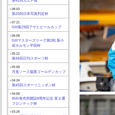
第42回大江戸賞
08.03
第20回日本写真判定杯
07.21
GIII第29回アサヒビールカップ
06.08
GIIIマスターズリーグ第2戦 新小
岩ホルモン平田杯
05.22
第44回日刊スポーツ杯
05.08
月兎ソース協賛ゴールデンカップ
04.24
第45回スポーツニッポン杯
04.09
外向発売所開設8周年記念 富士通
フロンテック杯
03.26