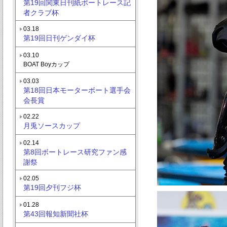
第19回関東日刊紙ボートレース記
者クラブ杯
03.18
第19回日刊ゲンダイ杯
03.10
BOAT Boyカップ
03.03
第18回日本モーターボート選手会
会長賞
02.22
月兎ソースカップ
02.14
第8回ボートレース研究ファン感
謝祭
02.05
第19回夕刊フジ杯
01.28
第43回報知新聞社杯