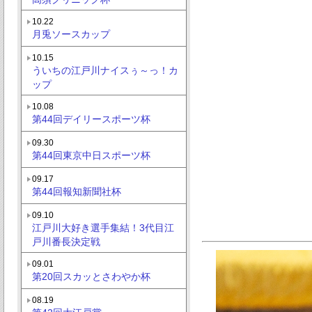
10.22
月兎ソースカップ
10.15
ういちの江戸川ナイスぅ～っ！カ
ップ
10.08
第44回デイリースポーツ杯
09.30
第44回東京中日スポーツ杯
09.17
第44回報知新聞社杯
09.10
江戸川大好き選手集結！3代目江
戸川番長決定戦
09.01
第20回スカッとさわやか杯
08.19