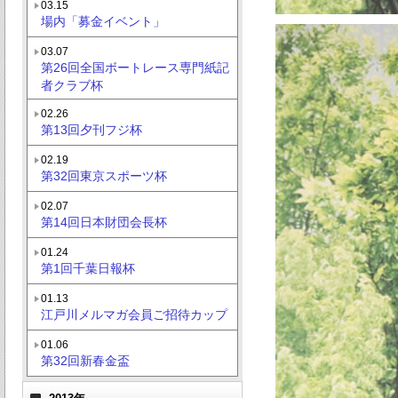
03.15
場内「募金イベント」
03.07
第26回全国ボートレース専門紙記
者クラブ杯
02.26
第13回夕刊フジ杯
02.19
第32回東京スポーツ杯
02.07
第14回日本財団会長杯
01.24
第1回千葉日報杯
01.13
江戸川メルマガ会員ご招待カップ
01.06
第32回新春金盃