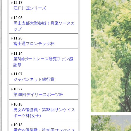
12.17
江戸川匠シリーズ
12.05
岡山支部大挙参戦！月兎ソースカ
ップ
11.28
富士通フロンテック杯
11.14
第3回ボートレース研究ファン感
謝祭
11.07
ジャパンネット銀行賞
10.27
第38回デイリースポーツ杯
10.18
男女W優勝戦・第38回サンケイス
ポーツ杯(女子)
10.18
男女W優勝戦・第38回サンケイス