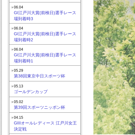
06.04
GI江戸川大賞(前検日)選手レース
場到着時3
06.04
GI江戸川大賞(前検日)選手レース
場到着時2
06.04
GI江戸川大賞(前検日)選手レース
場到着時1
05.29
第38回東京中日スポーツ杯
05.13
ゴールデンカップ
05.02
第39回スポーツニッポン杯
04.15
GIIIオールレディース 江戸川女王
決定戦