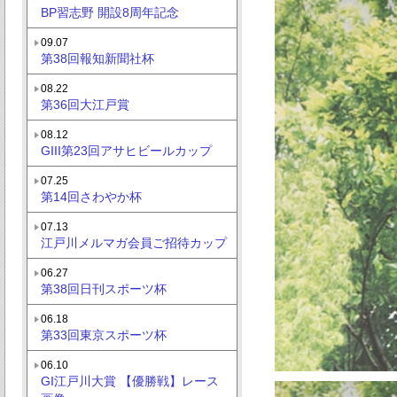
BP習志野 開設8周年記念
09.07
第38回報知新聞社杯
08.22
第36回大江戸賞
08.12
GIII第23回アサヒビールカップ
07.25
第14回さわやか杯
07.13
江戸川メルマガ会員ご招待カップ
06.27
第38回日刊スポーツ杯
06.18
第33回東京スポーツ杯
06.10
GI江戸川大賞 【優勝戦】レース