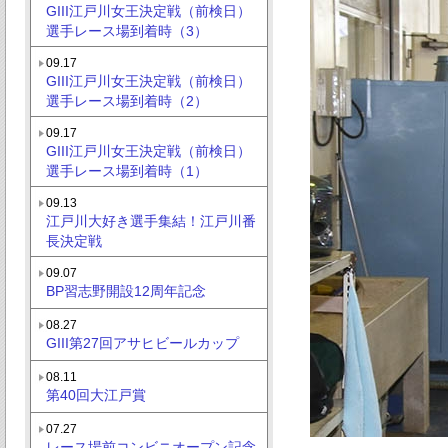
GIII江戸川女王決定戦（前検日）
選手レース場到着時（3）
09.17
GIII江戸川女王決定戦（前検日）
選手レース場到着時（2）
09.17
GIII江戸川女王決定戦（前検日）
選手レース場到着時（1）
09.13
江戸川大好き選手集結！江戸川番
長決定戦
09.07
BP習志野開設12周年記念
08.27
GIII第27回アサヒビールカップ
08.11
第40回大江戸賞
07.27
レース場前コンビニオープン記念