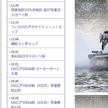
11.26
関東地区VS九州地区 第37回東京
スポーツ杯
11.15
ういちの江戸川ナイスぅ～っ！カ
ップ
11.08
麺処ろく亭カップ
10.31
第42回日刊スポーツ杯
10.21
GII江戸川634杯 モーターボート
大賞
10.20
GII江戸川634杯（5日目）準優勝
戦12R
10.20
GII江戸川634杯（5日目）準優勝
戦11R