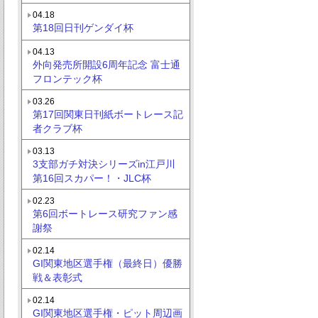
04.18
第18回日刊ゲンダイ杯
04.13
外向発売所開設6周年記念 富士通
フロンテック杯
03.26
第17回関東日刊紙ボートレース記
者クラブ杯
03.13
3支部ガチ対決シリーズin江戸川
第16回スカパー！・JLC杯
02.23
第6回ボートレース研究ファン感
謝祭
02.14
GI関東地区選手権（最終日）優勝
戦＆表彰式
02.14
GI関東地区選手権・ピット周辺画