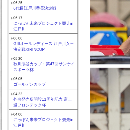
06.25
6代目江戸川番長決定戦
06.17
にっぽん未来プロジェクト競走in
江戸川
06.06
GIIIオールレディース 江戸川女王
決定戦KIRINCUP
05.20
秋川渓谷カップ・第47回サンケイ
スポーツ杯
05.05
ゴールデンカップ
04.22
外向発売所開設11周年記念 富士
通フロンテック杯
04.06
にっぽん未来プロジェクト競走in
江戸川