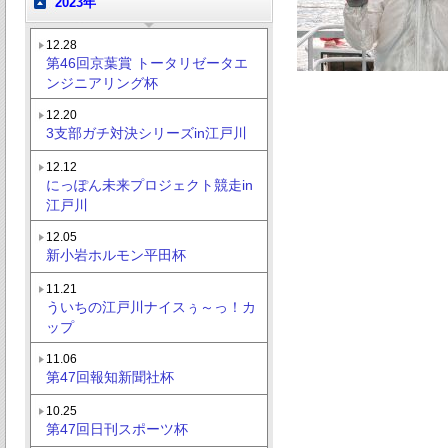
2023年
12.28
第46回京葉賞 トータリゼータエ
ンジニアリング杯
12.20
3支部ガチ対決シリーズin江戸川
12.12
にっぽん未来プロジェクト競走in
江戸川
12.05
新小岩ホルモン平田杯
11.21
ういちの江戸川ナイスぅ～っ！カ
ップ
11.06
第47回報知新聞社杯
10.25
第47回日刊スポーツ杯