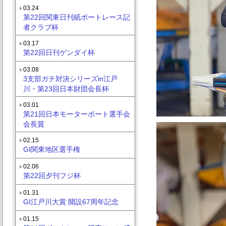
03.24
第22回関東日刊紙ボートレース記
者クラブ杯
03.17
第22回日刊ゲンダイ杯
03.08
3支部ガチ対決シリーズin江戸
川・第23回日本財団会長杯
03.01
第21回日本モーターボート選手会
会長賞
02.15
GI関東地区選手権
02.06
第22回夕刊フジ杯
01.31
GI江戸川大賞 開設67周年記念
01.15