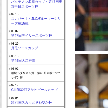
パルテノン多摩カップ・第47回東
京中日スポーツ杯
09.15
スカパー！・JLC杯ルーキーシリ
ーズ第15戦
09.07
第47回デイリースポーツ杯
08.29
月兎ソースカップ
08.15
第45回大江戸賞
08.01
稲城ペダリオン賞・第48回スポーツニ
ッポン杯
07.17
GIII第32回アサヒビールカップ
07.04
第23回スカッとさわやか杯