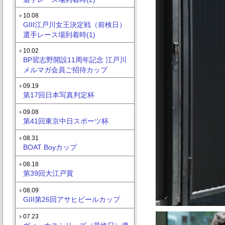
10.08
GIII江戸川女王決定戦（前検日）
選手レース場到着時(1)
10.02
BP習志野開設11周年記念 江戸川
メルマガ会員ご招待カップ
09.19
第17回日本写真判定杯
09.08
第41回東京中日スポーツ杯
08.31
BOAT Boyカップ
08.18
第39回大江戸賞
08.09
GIII第26回アサヒビールカップ
07.23