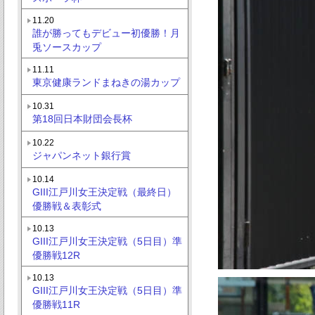
11.20
誰が勝ってもデビュー初優勝！月
兎ソースカップ
11.11
東京健康ランドまねきの湯カップ
10.31
第18回日本財団会長杯
10.22
ジャパンネット銀行賞
10.14
GIII江戸川女王決定戦（最終日）
優勝戦＆表彰式
10.13
GIII江戸川女王決定戦（5日目）準
優勝戦12R
10.13
GIII江戸川女王決定戦（5日目）準
優勝戦11R