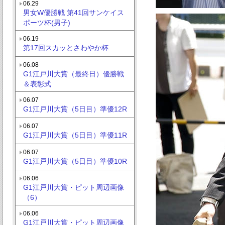
06.29
男女W優勝戦 第41回サンケイス
ポーツ杯(男子)
06.19
第17回スカッとさわやか杯
06.08
G1江戸川大賞（最終日）優勝戦
＆表彰式
06.07
G1江戸川大賞（5日目）準優12R
06.07
G1江戸川大賞（5日目）準優11R
06.07
G1江戸川大賞（5日目）準優10R
06.06
G1江戸川大賞・ピット周辺画像
（6）
06.06
G1江戸川大賞・ピット周辺画像