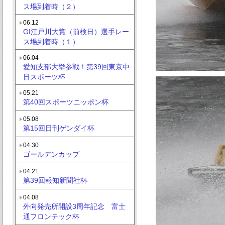
ス場到着時（２）
06.12
GI江戸川大賞（前検日）選手レー
ス場到着時（１）
06.04
愛知支部大挙参戦！第39回東京中
日スポーツ杯
05.21
第40回スポーツニッポン杯
05.08
第15回日刊ゲンダイ杯
04.30
ゴールデンカップ
04.21
第39回報知新聞社杯
04.08
外向発売所開設3周年記念 富士
通フロンテック杯