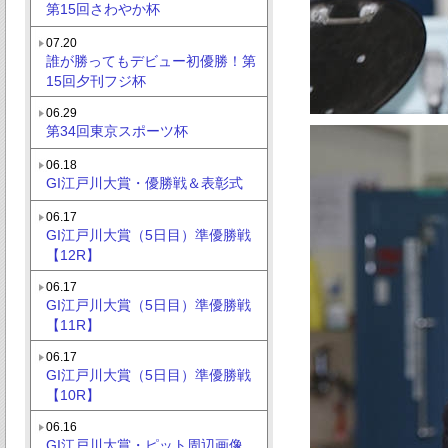
第15回さわやか杯
07.20
誰が勝ってもデビュー初優勝！第
15回夕刊フジ杯
06.29
第34回東京スポーツ杯
06.18
GI江戸川大賞・優勝戦＆表彰式
06.17
GI江戸川大賞（5日目）準優勝戦
【12R】
06.17
GI江戸川大賞（5日目）準優勝戦
【11R】
06.17
GI江戸川大賞（5日目）準優勝戦
【10R】
06.16
GI江戸川大賞・ピット周辺画像