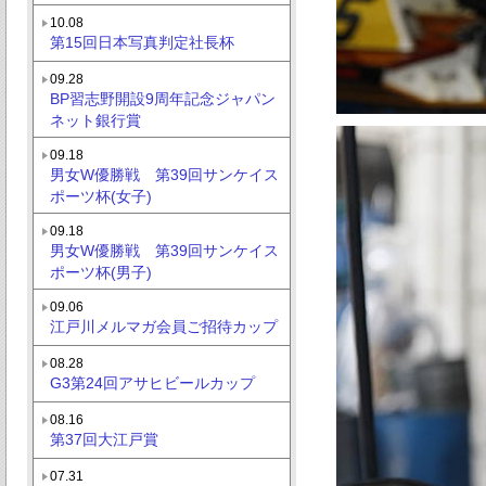
10.08
第15回日本写真判定社長杯
09.28
BP習志野開設9周年記念ジャパン
ネット銀行賞
09.18
男女W優勝戦 第39回サンケイス
ポーツ杯(女子)
09.18
男女W優勝戦 第39回サンケイス
ポーツ杯(男子)
09.06
江戸川メルマガ会員ご招待カップ
08.28
G3第24回アサヒビールカップ
08.16
第37回大江戸賞
07.31