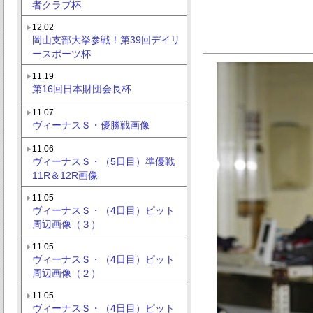
者クラブ杯
12.02
岡山支部大挙参戦！第39回デイリ
ースポーツ杯
11.19
第16回日本財団会長杯
11.07
ヴィーナスＳ・優勝戦画像
11.06
ヴィーナスＳ・（5日目）準優戦
11R＆12R画像
11.05
ヴィーナスＳ・（4日目）ピット
周辺画像（３）
11.05
ヴィーナスＳ・（4日目）ピット
周辺画像（２）
11.05
ヴィーナスＳ・（4日目）ピット