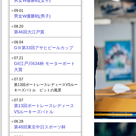
男女W優勝戦(女子)
09.01
男女W優勝戦(男子)
08.20
第46回大江戸賞
08.04
GⅢ第33回アサヒビールカップ
07.21
GII江戸川634杯 モーターボート
大賞
07.07
第13回ボートレースレディースVSルー
キーズバトル ピットの風景
07.07
第13回ボートレースレディース
VSルーキーズバトル
06.28
第48回東京中日スポーツ杯