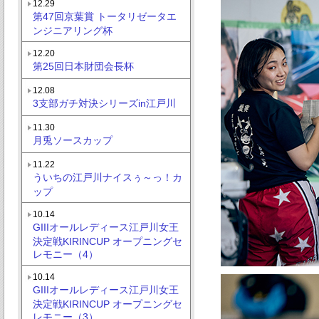
12.29
第47回京葉賞 トータリゼータエ
ンジニアリング杯
12.20
第25回日本財団会長杯
12.08
3支部ガチ対決シリーズin江戸川
11.30
月兎ソースカップ
11.22
ういちの江戸川ナイスぅ～っ！カ
ップ
10.14
GIIIオールレディース江戸川女王
決定戦KIRINCUP オープニングセ
レモニー（4）
10.14
GIIIオールレディース江戸川女王
決定戦KIRINCUP オープニングセ
レモニー（3）