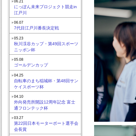
06.21
にっぽん未来プロジェクト競走in
江戸川
06.07
7代目江戸川番長決定戦
05.23
秋川渓谷カップ・第49回スポーツ
ニッポン杯
05.08
ゴールデンカップ
04.25
自転車のまち稲城杯・第48回サン
ケイスポーツ杯
04.10
外向発売所開設12周年記念 富士
通フロンテック杯
03.27
第22回日本モーターボート選手会
会長賞