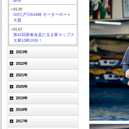
01.20
GII江戸川634杯 モーターボート
大賞
01.07
第42回新春金盃だるま家カップス
タ展10時10分！
2023年
2022年
2021年
2020年
2019年
2018年
2017年