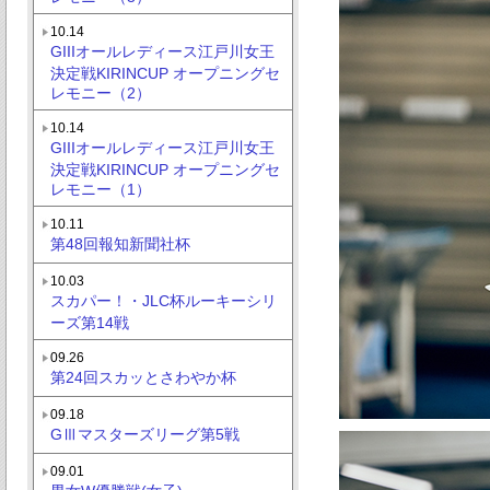
10.14
GIIIオールレディース江戸川女王
決定戦KIRINCUP オープニングセ
レモニー（2）
10.14
GIIIオールレディース江戸川女王
決定戦KIRINCUP オープニングセ
レモニー（1）
10.11
第48回報知新聞社杯
10.03
スカパー！・JLC杯ルーキーシリ
ーズ第14戦
09.26
第24回スカッとさわやか杯
09.18
GⅢマスターズリーグ第5戦
09.01