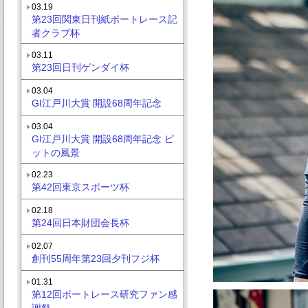
03.19
第23回関東日刊紙ボートレース記
者クラブ杯
03.11
第23回日刊ゲンダイ杯
03.04
GI江戸川大賞 開設68周年記念
03.04
GI江戸川大賞 開設68周年記念 ピ
ットの風景
02.23
第42回東京スポーツ杯
02.18
第24回日本財団会長杯
02.07
創刊55周年第23回夕刊フジ杯
01.31
第12回ボートレース研究ファン感
謝祭