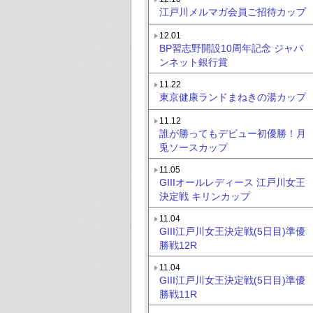
江戸川メルマガ会員ご招待カップ
12.01
BP習志野開設10周年記念 ジャパ
ンネット銀行賞
11.22
東京健康ランドまねきの湯カップ
11.12
誰が勝ってもデビュー初優勝！月
兎ソースカップ
11.05
GIIIオールレディース 江戸川女王
決定戦 キリンカップ
11.04
GIII江戸川女王決定戦(5日目)準優
勝戦12R
11.04
GIII江戸川女王決定戦(5日目)準優
勝戦11R