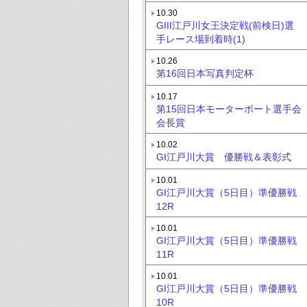
10.30
GIII江戸川女王決定戦(前検日)選
手レース場到着時(1)
10.26
第16回日本写真判定杯
10.17
第15回日本モーターボート選手会
会長賞
10.02
GI江戸川大賞 優勝戦＆表彰式
10.01
GI江戸川大賞（5日目）準優勝戦
12R
10.01
GI江戸川大賞（5日目）準優勝戦
11R
10.01
GI江戸川大賞（5日目）準優勝戦
10R