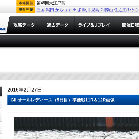
第48回大江戸賞
三国
鳴門
からつ
戸田
多摩川
児島
GI徳山
住之江(ﾅｲﾀｰ)
2016年2月27日
GIIIオールレディース（5日目）準優戦11R＆12R画像