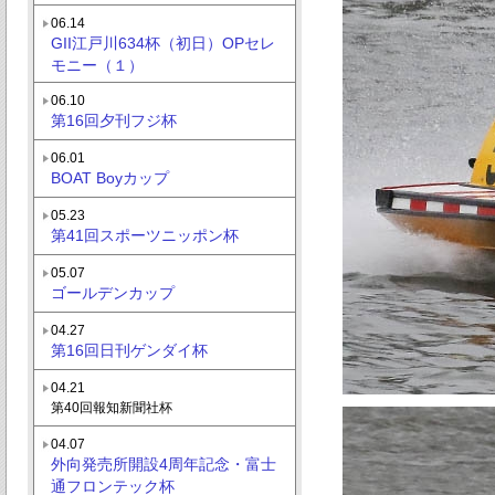
06.14
GII江戸川634杯（初日）OPセレ
モニー（１）
06.10
第16回夕刊フジ杯
06.01
BOAT Boyカップ
05.23
第41回スポーツニッポン杯
05.07
ゴールデンカップ
04.27
第16回日刊ゲンダイ杯
04.21
第40回報知新聞社杯
04.07
外向発売所開設4周年記念・富士
通フロンテック杯