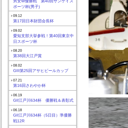
男女W優勝戦 第40回サンケイス
ポーツ杯(男子)
09.12
第17回日本財団会長杯
09.02
愛知支部大挙参戦！第40回東京中
日スポーツ杯
08.20
第38回大江戸賞
08.02
GIII第25回アサヒビールカップ
07.21
第16回さわやか杯
06.19
GII江戸川634杯 優勝戦＆表彰式
06.18
GII江戸川634杯（5日目）準優勝
戦12R