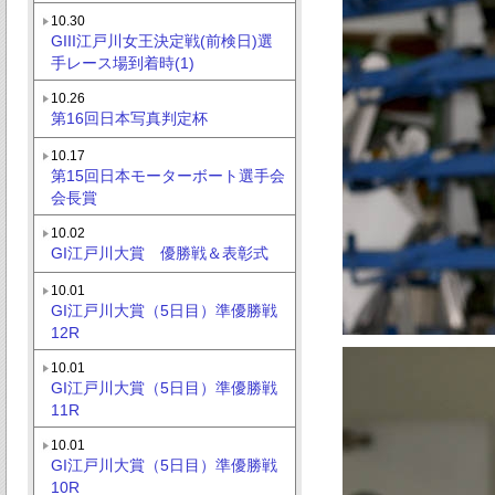
10.30
GIII江戸川女王決定戦(前検日)選
手レース場到着時(1)
10.26
第16回日本写真判定杯
10.17
第15回日本モーターボート選手会
会長賞
10.02
GI江戸川大賞 優勝戦＆表彰式
10.01
GI江戸川大賞（5日目）準優勝戦
12R
10.01
GI江戸川大賞（5日目）準優勝戦
11R
10.01
GI江戸川大賞（5日目）準優勝戦
10R