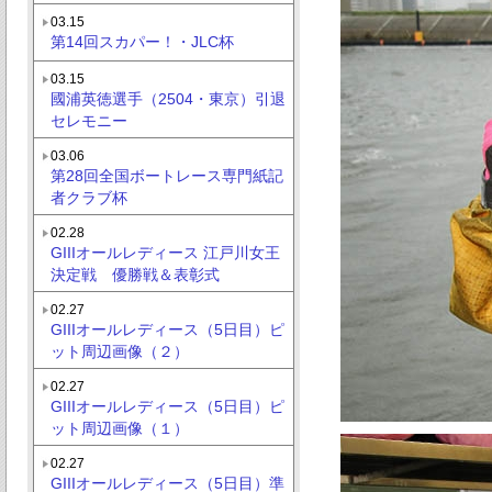
03.15
第14回スカパー！・JLC杯
03.15
國浦英徳選手（2504・東京）引退
セレモニー
03.06
第28回全国ボートレース専門紙記
者クラブ杯
02.28
GIIIオールレディース 江戸川女王
決定戦 優勝戦＆表彰式
02.27
GIIIオールレディース（5日目）ピ
ット周辺画像（２）
02.27
GIIIオールレディース（5日目）ピ
ット周辺画像（１）
02.27
GIIIオールレディース（5日目）準