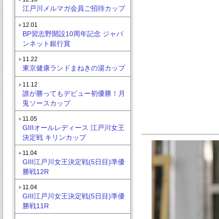
江戸川メルマガ会員ご招待カップ
12.01
BP習志野開設10周年記念 ジャパ
ンネット銀行賞
11.22
東京健康ランドまねきの湯カップ
11.12
誰が勝ってもデビュー初優勝！月
兎ソースカップ
11.05
GIIIオールレディース 江戸川女王
決定戦 キリンカップ
11.04
GIII江戸川女王決定戦(5日目)準優
勝戦12R
11.04
GIII江戸川女王決定戦(5日目)準優
勝戦11R