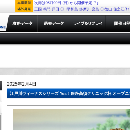
次節は08月09日 (日) から開催予定です
三国
鳴門
戸田
GIII平和島
多摩川
宮島
GI徳山
住之江(ﾅｲﾀ
2025年2月4日
江戸川ヴィーナスシリーズ Yes！銀座高須クリニック杯 オープニン