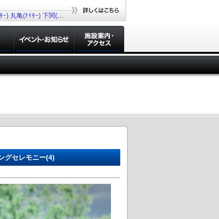
ｰ)
丸亀(ﾅｲﾀｰ)
下関(ﾅｲﾀｰ)
若松(ﾅｲﾀｰ)
大村(ﾅｲﾀｰ)
グセレモニー(4)