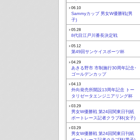
06.10
Sammyカップ 男女W優勝戦(男
子)
05.28
8代目江戸川番長決定戦
05.12
第49回サンケイスポーツ杯
04.29
あきる野市 市制施行30周年記念･
ゴールデンカップ
04.13
外向発売所開設13周年記念 トー
タリゼータエンジニアリング杯
03.29
男女W優勝戦 第24回関東日刊紙
ボートレース記者クラブ杯(女子)
03.29
男女W優勝戦 第24回関東日刊紙
ボートレース記者クラブ杯(男子)