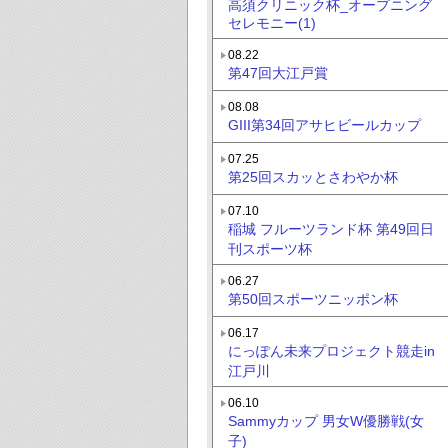
高須クリニック杯_オープニング
セレモニー(1)
08.22
第47回大江戸賞
08.08
GIII第34回アサヒビールカップ
07.25
第25回スカッとさわやか杯
07.10
稲城 フルーツランド杯 第49回日
刊スポーツ杯
06.27
第50回スポーツニッポン杯
06.17
にっぽん未来プロジェクト競走in
江戸川
06.10
Sammyカップ 男女W優勝戦(女
子)