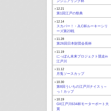
ンジニアリング杯
12.21
第1回江戸の祭典
12.14
スカパー！・JLC杯ルーキーシリ
ーズ第23戦
11.28
第26回日本財団会長杯
11.19
にっぽん未来プロジェクト競走in
江戸川
11.12
月兎ソースカップ
10.30
第8回ういちの江戸川ナイスぅ～
っ！カップ
10.19
GII江戸川634杯モーターボート大
賞