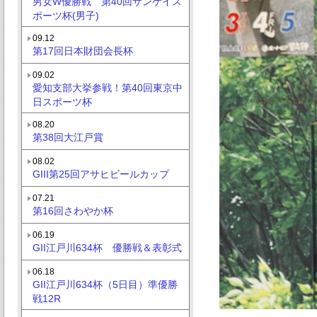
男女W優勝戦 第40回サンケイス
ポーツ杯(男子)
09.12
第17回日本財団会長杯
09.02
愛知支部大挙参戦！第40回東京中
日スポーツ杯
08.20
第38回大江戸賞
08.02
GIII第25回アサヒビールカップ
07.21
第16回さわやか杯
06.19
GII江戸川634杯 優勝戦＆表彰式
06.18
GII江戸川634杯（5日目）準優勝
戦12R