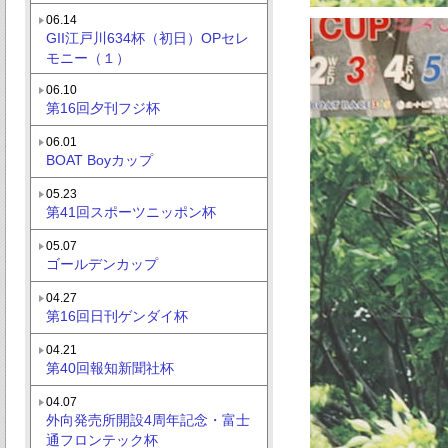
06.14
GII江戸川634杯（初日）OPセレ
モニー（１）
06.10
第16回夕刊フジ杯
06.01
BOAT Boyカップ
05.23
第41回スポーツニッポン杯
05.07
ゴールデンカップ
04.27
第16回日刊ゲンダイ杯
04.21
第40回報知新聞社杯
04.07
外向発売所開設4周年記念・富士
通フロンテック杯