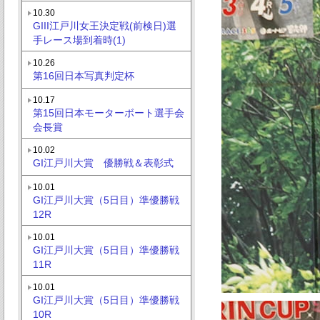
10.30
GIII江戸川女王決定戦(前検日)選
手レース場到着時(1)
10.26
第16回日本写真判定杯
10.17
第15回日本モーターボート選手会
会長賞
10.02
GI江戸川大賞 優勝戦＆表彰式
10.01
GI江戸川大賞（5日目）準優勝戦
12R
10.01
GI江戸川大賞（5日目）準優勝戦
11R
10.01
GI江戸川大賞（5日目）準優勝戦
10R