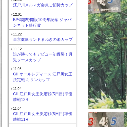
江戸川メルマガ会員ご招待カップ
12.01
BP習志野開設10周年記念 ジャパ
ンネット銀行賞
11.22
東京健康ランドまねきの湯カップ
11.12
誰が勝ってもデビュー初優勝！月
兎ソースカップ
11.05
GIIIオールレディース 江戸川女王
決定戦 キリンカップ
11.04
GIII江戸川女王決定戦(5日目)準優
勝戦12R
11.04
GIII江戸川女王決定戦(5日目)準優
勝戦11R