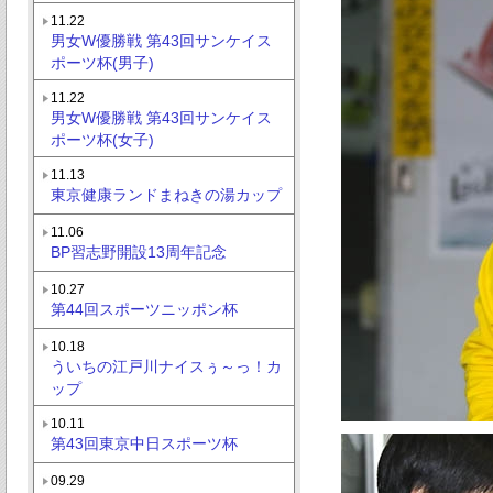
11.22
男女W優勝戦 第43回サンケイス
ポーツ杯(男子)
11.22
男女W優勝戦 第43回サンケイス
ポーツ杯(女子)
11.13
東京健康ランドまねきの湯カップ
11.06
BP習志野開設13周年記念
10.27
第44回スポーツニッポン杯
10.18
ういちの江戸川ナイスぅ～っ！カ
ップ
10.11
第43回東京中日スポーツ杯
09.29