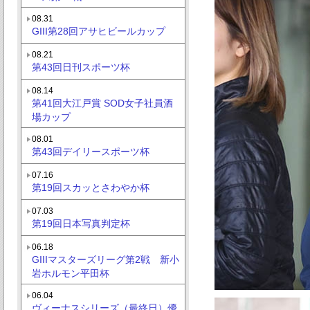
08.31
GIII第28回アサヒビールカップ
08.21
第43回日刊スポーツ杯
08.14
第41回大江戸賞 SOD女子社員酒
場カップ
08.01
第43回デイリースポーツ杯
07.16
第19回スカッとさわやか杯
07.03
第19回日本写真判定杯
06.18
GIIIマスターズリーグ第2戦 新小
岩ホルモン平田杯
06.04
ヴィーナスシリーズ（最終日）優