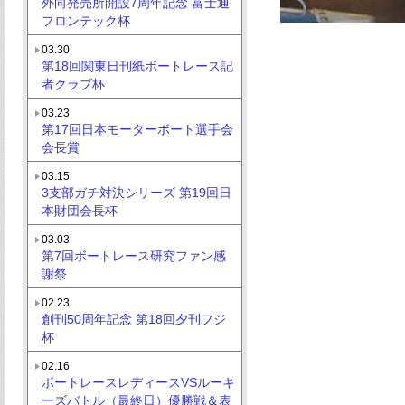
外向発売所開設7周年記念 富士通
フロンテック杯
03.30
第18回関東日刊紙ボートレース記
者クラブ杯
03.23
第17回日本モーターボート選手会
会長賞
03.15
3支部ガチ対決シリーズ 第19回日
本財団会長杯
03.03
第7回ボートレース研究ファン感
謝祭
02.23
創刊50周年記念 第18回夕刊フジ
杯
02.16
ボートレースレディースVSルーキ
ーズバトル（最終日）優勝戦＆表