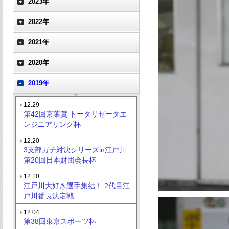
2023年
2022年
2021年
2020年
2019年
12.29
第42回京葉賞 トータリゼータエ
ンジニアリング杯
12.20
3支部ガチ対決シリーズin江戸川
第20回日本財団会長杯
12.10
江戸川大好き選手集結！ 2代目江
戸川番長決定戦
12.04
第38回東京スポーツ杯