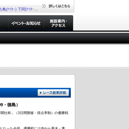
丸亀(ﾅｲﾀｰ)
下関(ﾅｲﾀｰ)
若松(ﾅｲﾀｰ)
大村(ﾅｲﾀｰ)
99・徳島）
知新聞社杯」（3日間開催・得点率制）の優勝戦
催となった今節。優勝戦には内から垂水・妻