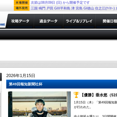
次節は08月09日 (日) から開催予定です
三国
鳴門
戸田
GIII平和島
津
宮島
GI徳山
住之江(ﾅｲﾀｰ)
2026年1月15日
第49回報知新聞社杯
【優勝】垂水悠（51
1月15日（木）「第49回報
が行われた。
中止順延が重なり、3日間開