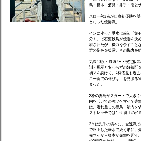
鳥・橋本・酒見・井手・南と
スロー勢3者が自身初優勝を懸
となった優勝戦。
インに座った垂水は前節「第4
分！」で石渡鉄兵が優勝を決め
着されたが、機力を余すこと
群の足色を披露。その機力を
気温10度・風速7M・安定板
訓・展示と変わらずの好気配
初Ｖを懸けて、4枠酒見も過去
こ一番での伸びは目を見張る
まった。
2枠の妻鳥がスタートで大き
内を叩いての強ツケマイで先
は、遅れ差しの妻鳥・最内を
ストレッチでは4～5番手の位
2Ｍは先手の橋本に、全速戦で
で浮上した垂水で続く形に。先
先マイから橋本が先頭を死守