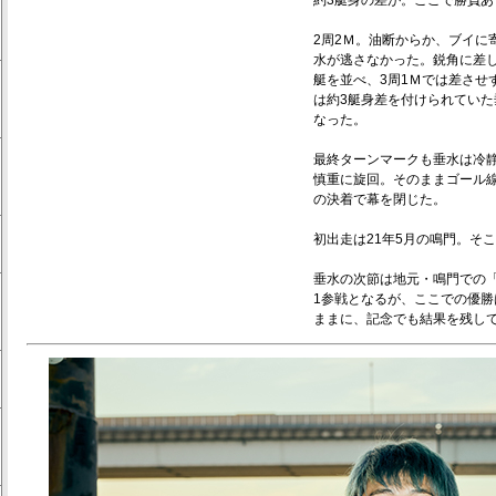
約3艇身の差が。ここで勝負あ
2周2Ｍ。油断からか、ブイに
水が逃さなかった。鋭角に差
艇を並べ、3周1Ｍでは差させ
は約3艇身差を付けられていた
なった。
最終ターンマークも垂水は冷
慎重に旋回。そのままゴール線を
の決着で幕を閉じた。
初出走は21年5月の鳴門。そ
垂水の次節は地元・鳴門での「
1参戦となるが、ここでの優
ままに、記念でも結果を残し