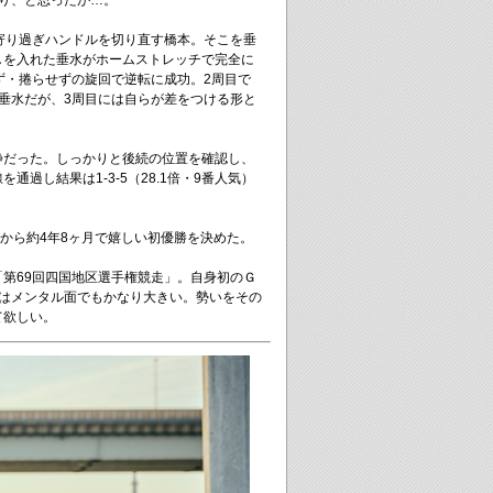
り、と思ったが…。
寄り過ぎハンドルを切り直す橋本。そこを垂
しを入れた垂水がホームストレッチで完全に
ず・捲らせずの旋回で逆転に成功。2周目で
垂水だが、3周目には自らが差をつける形と
静だった。しっかりと後続の位置を確認し、
通過し結果は1-3-5（28.1倍・9番人気）
こから約4年8ヶ月で嬉しい初優勝を決めた。
第69回四国地区選手権競走」。自身初のＧ
勝はメンタル面でもかなり大きい。勢いをその
て欲しい。