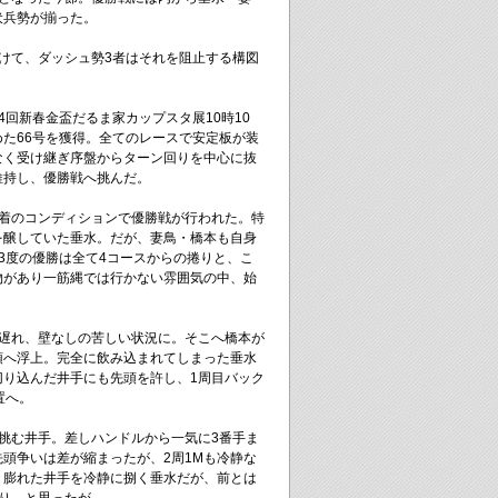
伏兵勢が揃った。
けて、ダッシュ勢3者はそれを阻止する構図
4回新春金盃だるま家カップスタ展10時10
た66号を獲得。全てのレースで安定板が装
なく受け継ぎ序盤からターン回りを中心に抜
維持し、優勝戦へ挑んだ。
装着のコンディションで優勝戦が行われた。特
を醸していた垂水。だが、妻鳥・橋本も自身
3度の優勝は全て4コースからの捲りと、こ
物があり一筋縄では行かない雰囲気の中、始
く遅れ、壁なしの苦しい状況に。そこへ橋本が
頭へ浮上。完全に飲み込まれてしまった垂水
切り込んだ井手にも先頭を許し、1周目バック
置へ。
挑む井手。差しハンドルから一気に3番手ま
頭争いは差が縮まったが、2周1Mも冷静な
。膨れた井手を冷静に捌く垂水だが、前とは