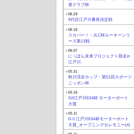
者クラブ杯
06.29
9代目江戸川番長決定戦
06.16
スカパー！・JLC杯ルーキーシリ
ーズ第13戦
06.07
にっぽん未来プロジェクト競走in
江戸川
05.31
秋川渓谷カップ・第51回スポーツ
ニッポン杯
05.16
GII江戸川634杯 モーターボート
大賞
05.11
GⅡ江戸川634杯モーターボート
大賞_オープニングセレモニー(4)