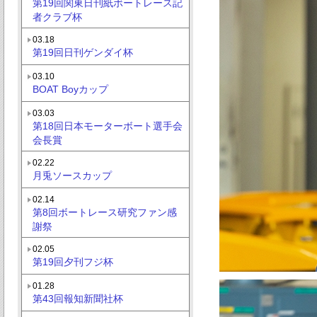
第19回関東日刊紙ボートレース記
者クラブ杯
03.18
第19回日刊ゲンダイ杯
03.10
BOAT Boyカップ
03.03
第18回日本モーターボート選手会
会長賞
02.22
月兎ソースカップ
02.14
第8回ボートレース研究ファン感
謝祭
02.05
第19回夕刊フジ杯
01.28
第43回報知新聞社杯