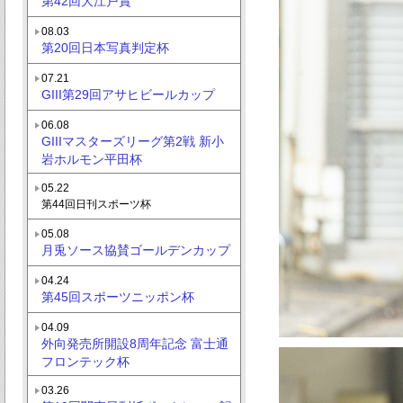
第42回大江戸賞
08.03
第20回日本写真判定杯
07.21
GIII第29回アサヒビールカップ
06.08
GIIIマスターズリーグ第2戦 新小
岩ホルモン平田杯
05.22
第44回日刊スポーツ杯
05.08
月兎ソース協賛ゴールデンカップ
04.24
第45回スポーツニッポン杯
04.09
外向発売所開設8周年記念 富士通
フロンテック杯
03.26