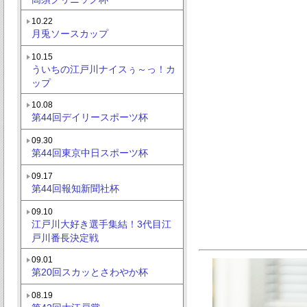
10.22
月兎ソースカップ
10.15
ういちの江戸川ナイスぅ～っ！カ
ップ
10.08
第44回デイリースポーツ杯
09.30
第44回東京中日スポーツ杯
09.17
第44回報知新聞社杯
09.10
江戸川大好き選手集結！3代目江
戸川番長決定戦
09.01
第20回スカッとさわやか杯
08.19