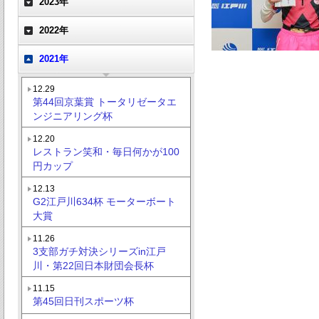
2023年
2022年
2021年
12.29
第44回京葉賞 トータリゼータエ
ンジニアリング杯
12.20
レストラン笑和・毎日何かが100
円カップ
12.13
G2江戸川634杯 モーターボート
大賞
11.26
3支部ガチ対決シリーズin江戸
川・第22回日本財団会長杯
11.15
第45回日刊スポーツ杯