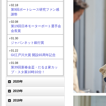
02.18
第9回ボートレース研究ファン感
謝祭
02.08
第19回日本モーターボート選手会
会長賞
01.30
ジャパンネット銀行賞
01.22
GI江戸川大賞 開設65周年記念
01.08
第39回新春金盃・だるま家カッ
プ・スタ展10時10分！
2020年
2019年
2018年