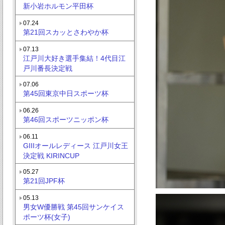
新小岩ホルモン平田杯
07.24
第21回スカッとさわやか杯
07.13
江戸川大好き選手集結！4代目江
戸川番長決定戦
07.06
第45回東京中日スポーツ杯
06.26
第46回スポーツニッポン杯
06.11
GIIIオールレディース 江戸川女王
決定戦 KIRINCUP
05.27
第21回JPF杯
05.13
男女W優勝戦 第45回サンケイス
ポーツ杯(女子)