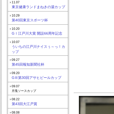
11.07
東京健康ランドまねきの湯カップ
10.29
第40回東京スポーツ杯
10.20
GⅠ江戸川大賞 開設66周年記念
10.07
ういちの江戸川ナイスぅ～っ！カ
ップ
09.27
第45回報知新聞社杯
09.20
GⅢ第30回アサヒビールカップ
09.07
月兎ソースカップ
08.22
第43回大江戸賞
08.08