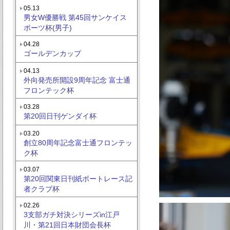
05.13
男女W優勝戦 第45回サンケイス
ポーツ杯(男子)
04.28
ゴールデンカップ
04.13
外向発売所開設9周年記念 富士通
フロンテック杯
03.28
第20回日刊ゲンダイ杯
03.20
創立80周年記念富士通フロンテッ
ク杯
03.07
第20回関東日刊紙ボートレース記
者クラブ杯
02.26
3支部ガチ対決シリーズin江戸
川・第21回日本財団会長杯