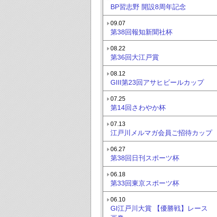
BP習志野 開設8周年記念
09.07
第38回報知新聞社杯
08.22
第36回大江戸賞
08.12
GIII第23回アサヒビールカップ
07.25
第14回さわやか杯
07.13
江戸川メルマガ会員ご招待カップ
06.27
第38回日刊スポーツ杯
06.18
第33回東京スポーツ杯
06.10
GI江戸川大賞 【優勝戦】レース