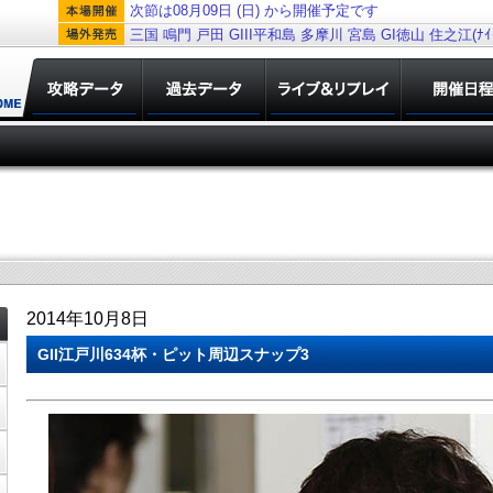
次節は08月09日 (日) から開催予定です
三国
鳴門
戸田
GIII平和島
多摩川
宮島
GI徳山
住之江(ﾅｲﾀ
2014年10月8日
GII江戸川634杯・ピット周辺スナップ3