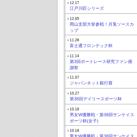
12.17
江戸川匠シリーズ
12.05
岡山支部大挙参戦！月兎ソースカ
ップ
11.28
富士通フロンテック杯
11.14
第3回ボートレース研究ファン感
謝祭
11.07
ジャパンネット銀行賞
10.27
第38回デイリースポーツ杯
10.18
男女W優勝戦・第38回サンケイス
ポーツ杯(女子)
10.18
男女W優勝戦・第38回サンケイス