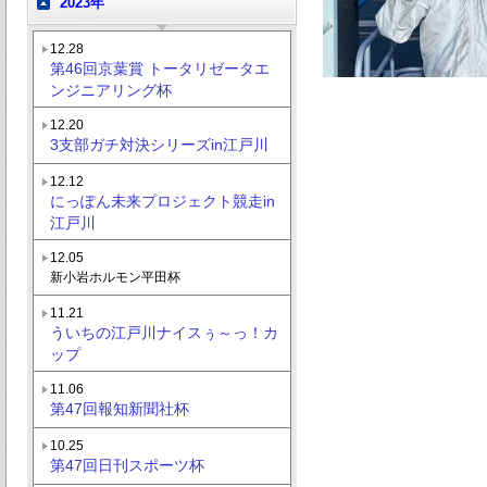
2023年
12.28
第46回京葉賞 トータリゼータエ
ンジニアリング杯
12.20
3支部ガチ対決シリーズin江戸川
12.12
にっぽん未来プロジェクト競走in
江戸川
12.05
新小岩ホルモン平田杯
11.21
ういちの江戸川ナイスぅ～っ！カ
ップ
11.06
第47回報知新聞社杯
10.25
第47回日刊スポーツ杯