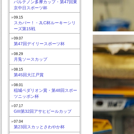
パルテノン多摩カップ・第47回東
京中日スポーツ杯
09.15
スカパー！・JLC杯ルーキーシリ
ーズ第15戦
09.07
第47回デイリースポーツ杯
08.29
月兎ソースカップ
08.15
第45回大江戸賞
08.01
稲城ペダリオン賞・第48回スポー
ツニッポン杯
07.17
GIII第32回アサヒビールカップ
07.04
第23回スカッとさわやか杯