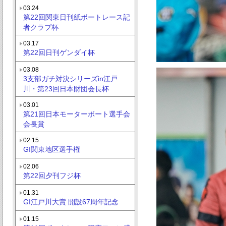
03.24
第22回関東日刊紙ボートレース記
者クラブ杯
03.17
第22回日刊ゲンダイ杯
03.08
3支部ガチ対決シリーズin江戸
川・第23回日本財団会長杯
03.01
第21回日本モーターボート選手会
会長賞
02.15
GI関東地区選手権
02.06
第22回夕刊フジ杯
01.31
GI江戸川大賞 開設67周年記念
01.15