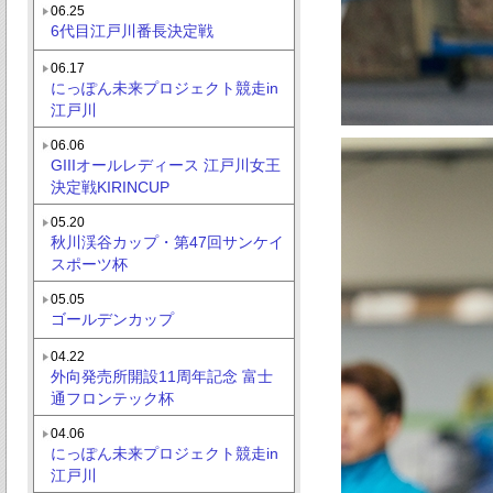
06.25
6代目江戸川番長決定戦
06.17
にっぽん未来プロジェクト競走in
江戸川
06.06
GIIIオールレディース 江戸川女王
決定戦KIRINCUP
05.20
秋川渓谷カップ・第47回サンケイ
スポーツ杯
05.05
ゴールデンカップ
04.22
外向発売所開設11周年記念 富士
通フロンテック杯
04.06
にっぽん未来プロジェクト競走in
江戸川