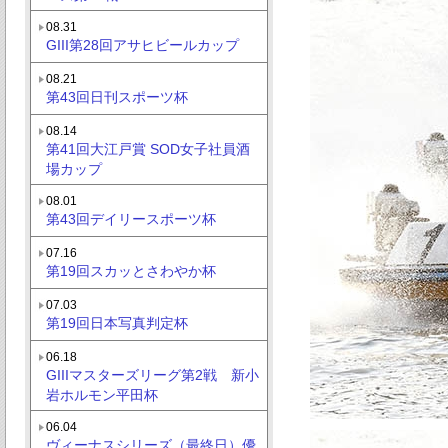
08.31
GIII第28回アサヒビールカップ
08.21
第43回日刊スポーツ杯
08.14
第41回大江戸賞 SOD女子社員酒
場カップ
08.01
第43回デイリースポーツ杯
07.16
第19回スカッとさわやか杯
07.03
第19回日本写真判定杯
06.18
GIIIマスターズリーグ第2戦 新小
岩ホルモン平田杯
06.04
ヴィーナスシリーズ（最終日）優