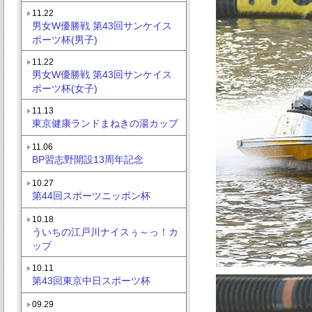
11.22
男女W優勝戦 第43回サンケイス
ポーツ杯(男子)
11.22
男女W優勝戦 第43回サンケイス
ポーツ杯(女子)
11.13
東京健康ランドまねきの湯カップ
11.06
BP習志野開設13周年記念
10.27
第44回スポーツニッポン杯
10.18
ういちの江戸川ナイスぅ～っ！カ
ップ
10.11
第43回東京中日スポーツ杯
09.29