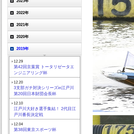
2023年
2022年
2021年
2020年
2019年
12.29
第42回京葉賞 トータリゼータエ
ンジニアリング杯
12.20
3支部ガチ対決シリーズin江戸川
第20回日本財団会長杯
12.10
江戸川大好き選手集結！ 2代目江
戸川番長決定戦
12.04
第38回東京スポーツ杯