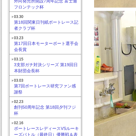
外向発売所開設7周年記念 富士通
フロンテック杯
03.30
第18回関東日刊紙ボートレース記
者クラブ杯
03.23
第17回日本モーターボート選手会
会長賞
03.15
3支部ガチ対決シリーズ 第19回日
本財団会長杯
03.03
第7回ボートレース研究ファン感
謝祭
02.23
創刊50周年記念 第18回夕刊フジ
杯
02.16
ボートレースレディースVSルーキ
ーズバトル（最終日）優勝戦＆表