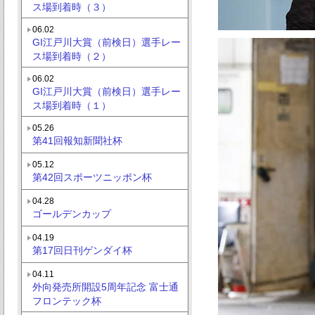
ス場到着時（３）
06.02
GI江戸川大賞（前検日）選手レー
ス場到着時（２）
06.02
GI江戸川大賞（前検日）選手レー
ス場到着時（１）
05.26
第41回報知新聞社杯
05.12
第42回スポーツニッポン杯
04.28
ゴールデンカップ
04.19
第17回日刊ゲンダイ杯
04.11
外向発売所開設5周年記念 富士通
フロンテック杯