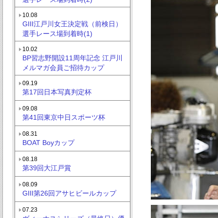
10.08
GIII江戸川女王決定戦（前検日）
選手レース場到着時(1)
10.02
BP習志野開設11周年記念 江戸川
メルマガ会員ご招待カップ
09.19
第17回日本写真判定杯
09.08
第41回東京中日スポーツ杯
08.31
BOAT Boyカップ
08.18
第39回大江戸賞
08.09
GIII第26回アサヒビールカップ
07.23