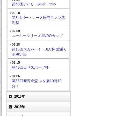
第40回デイリースポーツ杯
02.18
第5回ボートレース研究ファン感
謝祭
02.08
ルーキーシリーズJINROカップ
01.28
第15回スカパー！・JLC杯 波乗り
王決定戦
01.15
第40回日刊スポーツ杯
01.06
第35回新春金盃 スタ展10時10
分！
2016年
2015年