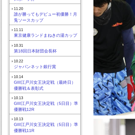
11.20
誰が勝ってもデビュー初優勝！月
兎ソースカップ
11.11
東京健康ランドまねきの湯カップ
10.31
第18回日本財団会長杯
10.22
ジャパンネット銀行賞
10.14
GIII江戸川女王決定戦（最終日）
優勝戦＆表彰式
10.13
GIII江戸川女王決定戦（5日目）準
優勝戦12R
10.13
GIII江戸川女王決定戦（5日目）準
優勝戦11R