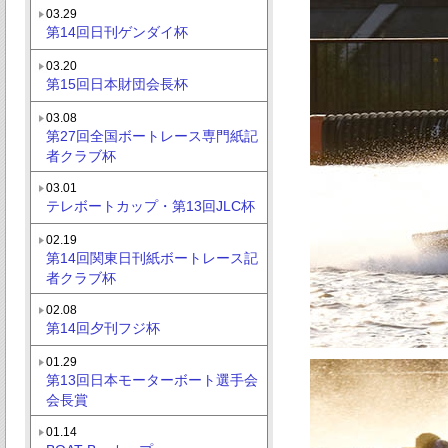
03.29
第14回日刊ゲンダイ杯
03.20
第15回日本財団会長杯
03.08
第27回全国ボートレース専門紙記
者クラブ杯
03.01
テレボートカップ・第13回JLC杯
02.19
第14回関東日刊紙ボートレース記
者クラブ杯
02.08
第14回夕刊フジ杯
01.29
第13回日本モーターボート選手会
会長賞
01.14