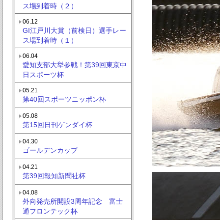
ス場到着時（２）
06.12
GI江戸川大賞（前検日）選手レー
ス場到着時（１）
06.04
愛知支部大挙参戦！第39回東京中
日スポーツ杯
05.21
第40回スポーツニッポン杯
05.08
第15回日刊ゲンダイ杯
04.30
ゴールデンカップ
04.21
第39回報知新聞社杯
04.08
外向発売所開設3周年記念 富士
通フロンテック杯