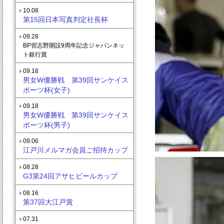
10.08
第15回日本写真判定社長杯
09.28
BP習志野開設9周年記念ジャパンネッ
ト銀行賞
09.18
男女W優勝戦 第39回サンケイス
ポーツ杯(女子)
09.18
男女W優勝戦 第39回サンケイス
ポーツ杯(男子)
09.06
江戸川メルマガ会員ご招待カップ
08.28
G3第24回アサヒビールカップ
08.16
第37回大江戸賞
07.31