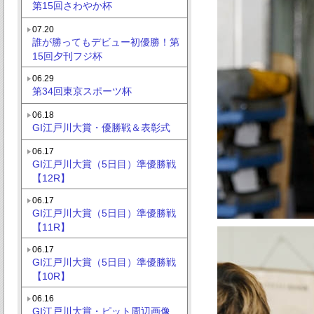
第15回さわやか杯
07.20
誰が勝ってもデビュー初優勝！第
15回夕刊フジ杯
06.29
第34回東京スポーツ杯
06.18
GI江戸川大賞・優勝戦＆表彰式
06.17
GI江戸川大賞（5日目）準優勝戦
【12R】
06.17
GI江戸川大賞（5日目）準優勝戦
【11R】
06.17
GI江戸川大賞（5日目）準優勝戦
【10R】
06.16
GI江戸川大賞・ピット周辺画像