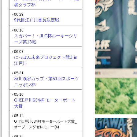
者クラブ杯
06.29
9代目江戸川番長決定戦
06.16
スカパー！・JLC杯ルーキーシリ
ーズ第13戦
06.07
にっぽん未来プロジェクト競走in
江戸川
05.31
秋川渓谷カップ・第51回スポーツ
ニッポン杯
05.16
GII江戸川634杯 モーターボート
大賞
05.11
GⅡ江戸川634杯モーターボート大賞_
オープニングセレモニー(4)
05.11