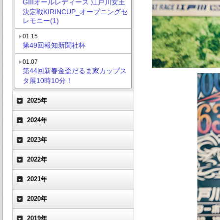
GIIIオールレディース 江戸川女王
決定戦KIRINCUP_オープニングセ
レモニー(1)
01.15
第49回報知新聞社杯
01.07
第44回新春金盃だるま家カップス
タ展10時10分！
2025年
2024年
2023年
2022年
2021年
2020年
2019年