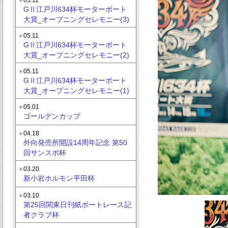
GⅡ江戸川634杯モーターボート
大賞_オープニングセレモニー(3)
05.11
GⅡ江戸川634杯モーターボート
大賞_オープニングセレモニー(2)
05.11
GⅡ江戸川634杯モーターボート
大賞_オープニングセレモニー(1)
05.01
ゴールデンカップ
04.18
外向発売所開設14周年記念 第50
回サンスポ杯
03.20
新小岩ホルモン平田杯
03.10
第25回関東日刊紙ボートレース記
者クラブ杯