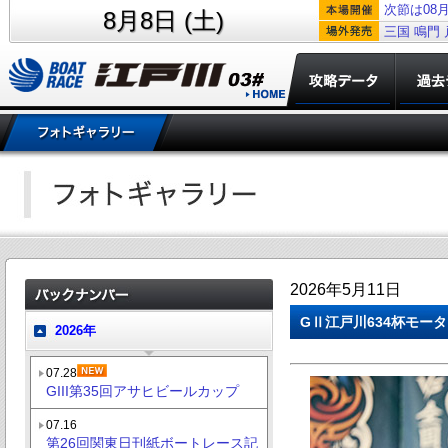
次節は08月
8月8日 (土)
三国
鳴門
2026年5月11日
GⅡ江戸川634杯モー
2026年
07.28
GIII第35回アサヒビールカップ
07.16
第26回関東日刊紙ボートレース記